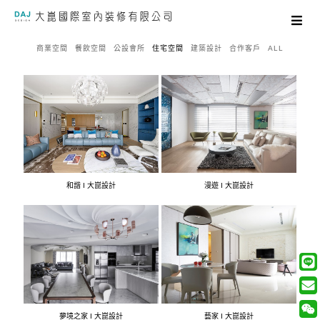
商業空間
餐飲空間
公設會所
住宅空間
建築設計
合作客戶
ALL
和諧 I 大崑設計
漫遊 I 大崑設計
夢境之家 I 大崑設計
藝家 I 大崑設計