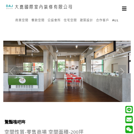
商業空間
餐飲空間
公設會所
住宅空間
建築設計
合作客戶
ALL
驚豔噍吧哖
空間性質-零售商場 空間面積-200坪