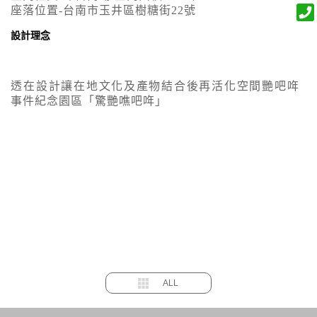
座落位置-台南市玉井區樹糖街22號
設計理念
透在設計讓在地文化及產物結合後再活化空間艷吧哖
事件紀念園區「驚艷噍吧哖」
ALL